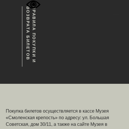
П
Р
А
В
И
Л
А
П
О
К
У
П
К
И
И
В
О
З
В
Р
А
Т
А
Б
И
Л
Е
Т
О
В
Покупка билетов осуществляется в кассе Музея
«Смоленская крепость» по адресу: ул. Большая
Советская, дом 30/11, а также на сайте Музея в