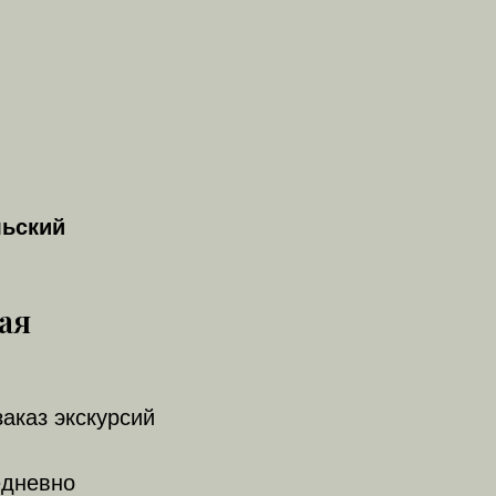
льский
ая
заказ экскурсий
едневно