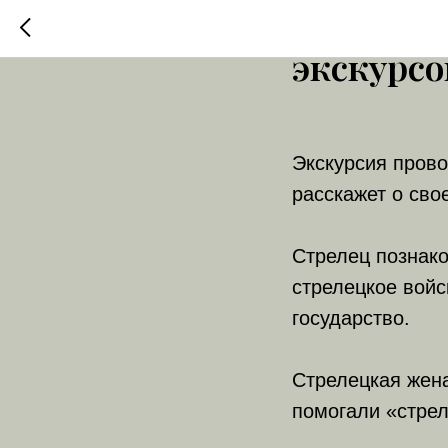
Костюми
экскурс
Экскурсия прово
расскажет о сво
Стрелец познако
стрелецкое войс
государство.
Стрелецкая жена
помогали «стрел