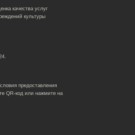
енка качества услуг
реждений культуры
24.
условия предоставления
те QR-код или нажмите на