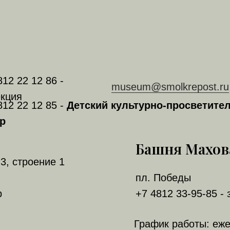
812 22 12 86 -
museum@smolkrepost.ru
кция
812 22 12 85 -
Детский культурно-просветите
р
Башня Махов
3, строение 1
пл. Победы
р
+7 4812 33-95-85 - 
График работы: еж