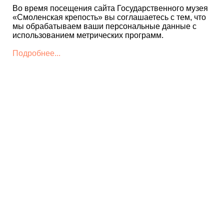
Во время посещения сайта Государственного музея
«Смоленская крепость» вы соглашаетесь с тем, что
мы обрабатываем ваши персональные данные с
использованием метрических программ.
Подробнее...
КОНТАКТЫ
+7 4812 22 12 86 - Дирекция
museum@smolkrepost.ru
+7 4812 22 12 85 -
Детский
культурно-