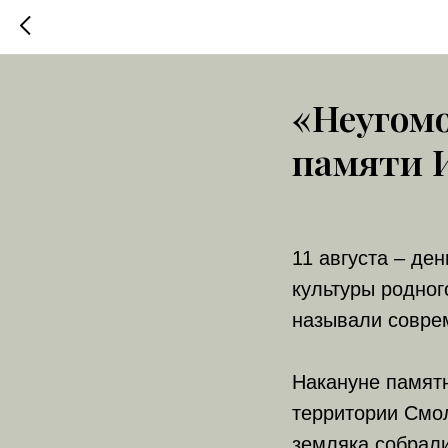
«Неугом
памяти 
11 августа – де
культуры родног
называли соврем
Накануне памятн
территории Смол
земляка собрали