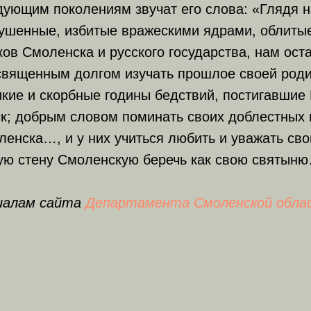
дующим поколениям звучат его слова: «Глядя н
рушенные, избитые вражескими ядрами, облиты
ов Смоленска и русского государства, нам ост
 священным долгом изучать прошлое своей род
кие и скорбные годины бедствий, постигавшие 
к; добрым словом поминать своих доблестных 
енска…, и у них учиться любить и уважать сво
ую стену Смоленскую беречь как свою святын
иалам сайта
Департамента Смоленской облас