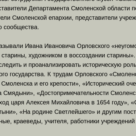
ставители Департамента Смоленской области по
ели Смоленской епархии, представители учреж
о сообщества.
азывали Ивана Ивановича Орловского «неуго
старины, художником в воссоздании старины».
следить и проанализировать историческую рол
ого государства. К трудам Орловского «Смоленс
 Смоленска и его крепости», «Исторический оч
а Смядыни», «Достопримечательности Смоленс
од царя Алексея Михайловича в 1654 году», «
тыни», «На родине Светлейшего» и другим пос
ые, краеведы, учителя, работники учреждений 