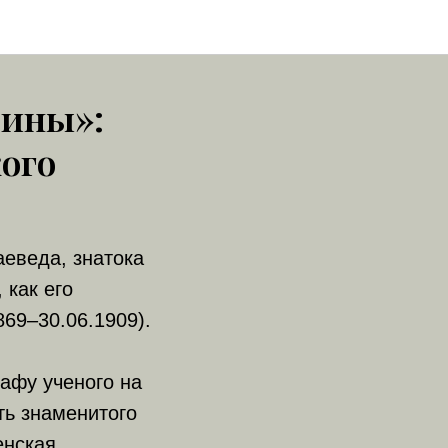
рины»:
ого
аеведа, знатока
 как его
69–30.06.1909).
афу ученого на
ть знаменитого
енская