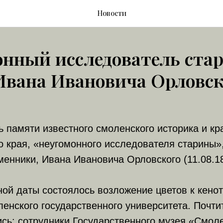
Новости
онный исследователь ста
Ивана Ивановича Орловск
нь памяти известного смоленского историка и кр
о края, «неугомонного исследователя старины»,
енники, Ивана Ивановича Орловского (11.08.18
ой даты состоялось возложение цветов к кенот
енского государственного университета. Почти
сь: сотрудники Государственного музея «Смол