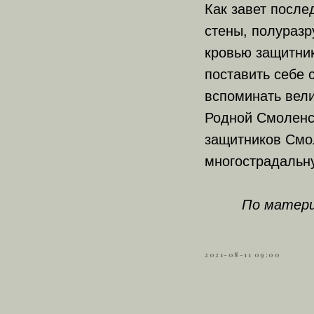
Как завет после
стены, полураз
кровью защитник
поставить себе
вспоминать вели
Родной Смоленс
защитников Смол
многострадальн
По матер
2021-08-11 09:00