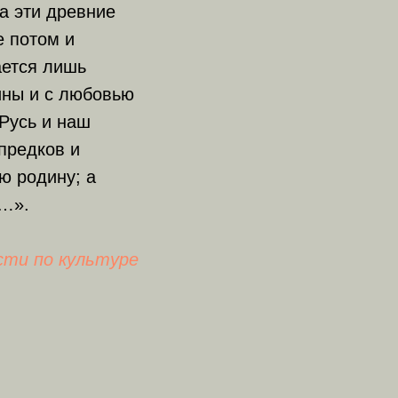
а эти древние
е потом и
ается лишь
ины и с любовью
Русь и наш
предков и
ю родину; а
ю…».
ти по культуре