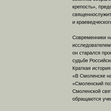
крепость», пред
священнослужит
и краеведческог
Современники н
исследователем 
он старался про
судьбе Российск
Краткая история
«В Смоленске н
«Смоленский пох
Смоленской свя
обращаются учен