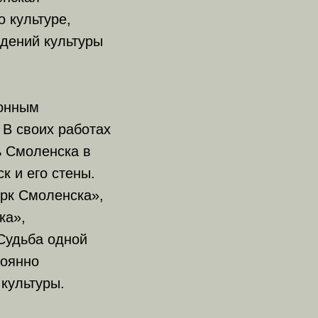
 культуре,
дений культуры
монным
 В своих работах
ь Смоленска в
к и его стены.
ерк Смоленска»,
ка»,
Судьба одной
тоянно
культуры.