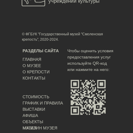
учреждений культуры
© ФГБУК "Государственный музей "Смоленская
крепость", 2020-2024.
РАЗДЕЛЫ САЙТА
Чтобы оценить условия
предоставления услуг
ГЛАВНАЯ
используйте QR-код
О МУЗЕЕ
или нажмите на него:
О КРЕПОСТИ
КОНТАКТЫ
СТОИМОСТЬ
ГРАФИК И ПРАВИЛА
ВЫСТАВКИ
АФИША
ОБЪЕКТЫ
МУЗЕЯ
МАГАЗИН МУЗЕЯ