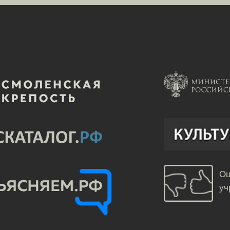
Оц
уч