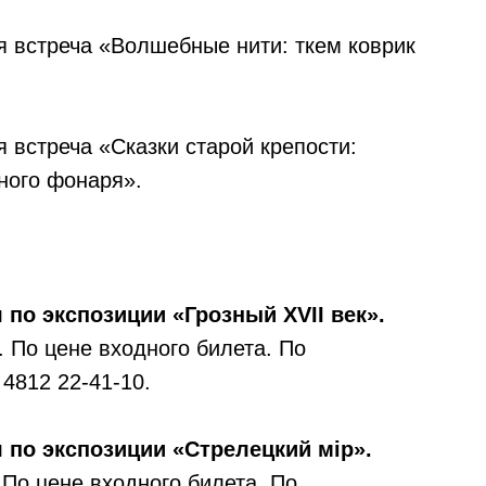
я встреча «Волшебные нити: ткем коврик
 встреча «Сказки старой крепости:
ного фонаря».
я по экспозиции «Грозный XVII век».
 По цене входного билета. По
4812 22-41-10.
я по экспозиции «Стрелецкий мiр».
По цене входного билета. По