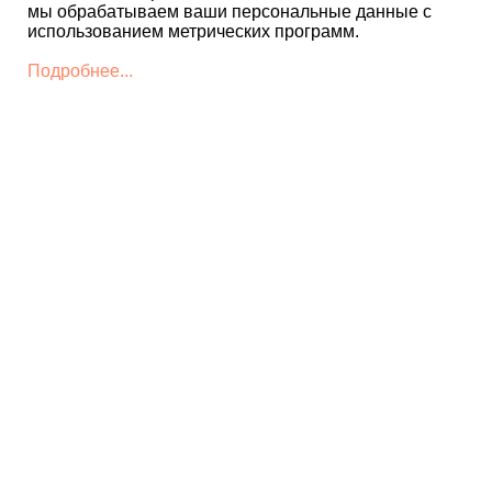
мы обрабатываем ваши персональные данные с
использованием метрических программ.
Подробнее...
КОНТАКТЫ
+7 4812 22 12 86 - Дирекция
museum@smolkrepost.ru
+7 4812 22 12 85 -
Детский
культурно-
просветительский центр