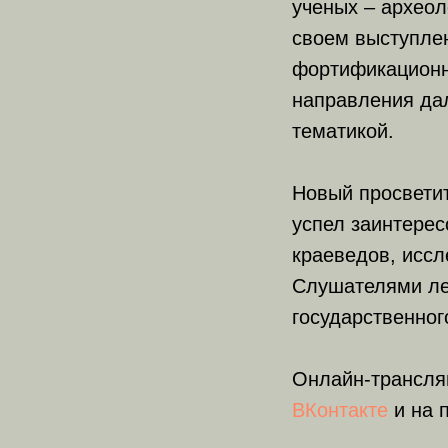
ученых – археол
своем выступле
фортификационн
направления дал
тематикой.
Новый просветит
успел заинтерес
краеведов, иссл
Слушателями ле
государственног
Онлайн-трансля
ВКонтакте
и на 