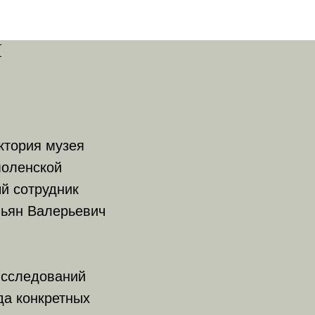
е
и
ектория музея
моленской
й сотрудник
мьян Валерьевич
исследований
да конкретных