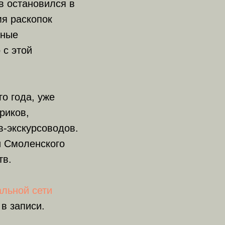
в остановился в
я раскопок
жные
 с этой
о года, уже
риков,
в-экскурсоводов.
и Смоленского
тв.
альной сети
 в записи.