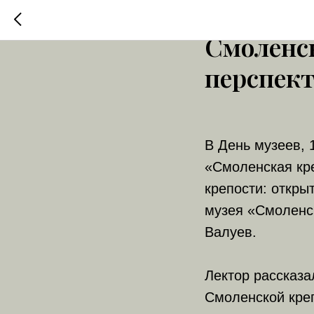
Лекция «
Смоленс
перспек
В День музеев, 
«Смоленская кр
крепости: откры
музея «Смоленск
Валуев.
Лектор рассказа
Смоленской креп