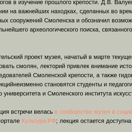
огов в изучение прошлого крепости. Д.В. Валуе
нии на важнейших находках, сделанных во врем
ых сооружений Смоленска и обозначил возмо
ьнейшего археологического поиска, связанного
ельский проект музея, начатый в марте текущег
овать смолян, лекторий привлек внимание исто
едователей Смоленской крепости, а также гидо
кцийнеизменно становятся студенты и педагог
о университета и Смоленского института искусс
ция встречи велась
в сообществе музея в соци
портале
Культура.РФ
; лекция остается доступна