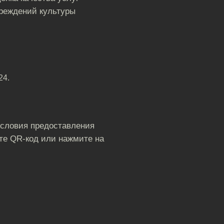
реждений культуры
24.
условия предоставления
те QR-код или нажмите на