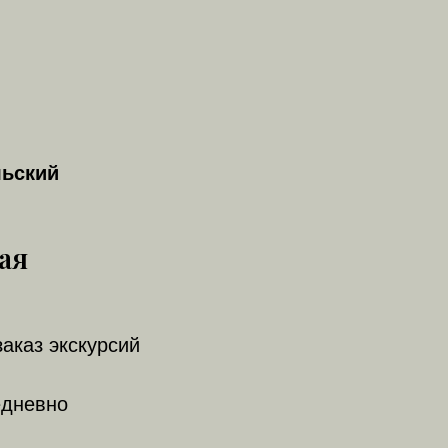
льский
ая
заказ экскурсий
едневно