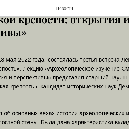
Археологическое изучени
Новости
кой крепости: открытия 
тивы»
18 мая 2022 года, состоялась третья встреча Л
епость». Лекцию «Археологическое изучение С
тия и перспективы» представил старший научны
ая крепость», кандидат исторических наук Де
л об основных вехах истории археологических 
остной стены. Была дана характеристика вкла