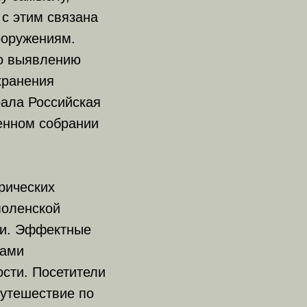
с этим связана
ооружениям.
по выявлению
хранения
рала Российская
енном собрании
рических
моленской
ии. Эффектные
ками
ости. Посетители
утешествие по