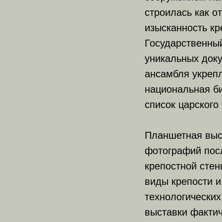
строилась как о
изысканность кр
Государственны
уникальных док
ансамбля укрепл
национальная б
список царского 
Планшетная выст
фотографий пос
крепостной стен
виды крепости 
технологических
выставки факти