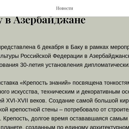
моленская крепость» пре
Новости
у в Азербайджане
редставлена 6 декабря в Баку в рамках мероп
ультуры Российской Федерации в Азербайджанс
ования 30-летия установления дипломатически
ставка «Крепость знаний» посвящена тонкостя
ого искусства, техническим и декоративным о
ей XVI-XVII веков. Создание самой большой ки
ой крепостной стены – потребовало от строит
. Крепость, долгое время остававшаяся самым
планете, созданным по единому архитектурном