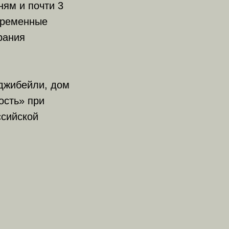
ям и почти 3
временные
рания
аджибейли, дом
ость» при
ссийской