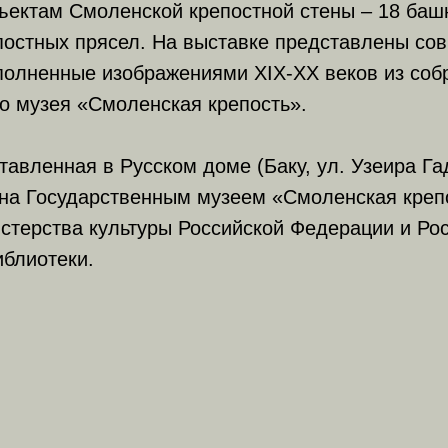
ектам Смоленской крепостной стены – 18 башн
постных прясел. На выставке представлены со
полненные изображениями XIX-XX веков из соб
о музея «Смоленская крепость».
тавленная в Русском доме (Баку, ул. Узеира Г
ена Государственным музеем «Смоленская креп
стерства культуры Российской Федерации и Ро
иблиотеки.