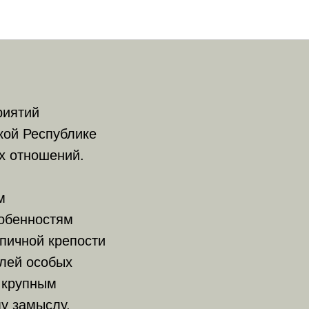
дставил
риятий
кой Республике
х отношений.
м
собенностям
рпичной крепости
елей особых
 крупным
у замыслу,