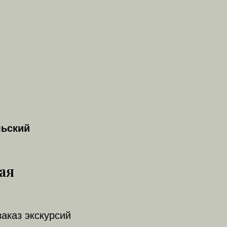
льский
ая
заказ экскурсий