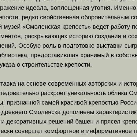
тражение идеала, воплощенная утопия. Именно 
епости, редко свойственная оборонительным с
й музей «Смоленская крепость» ведет работу 
ументов, раскрывающих историю создания и со
ений. Особую роль в подготовке выставки сыг
иблиотека, предоставившая хранимый в собств
указа о строительстве крепости.
авка на основе современных авторских и исто
ледовательно раскроет уникальность облика С
ы, признанной самой красивой крепостью Росс
и древнего Смоленска дополнены характеристи
 и декоративных решений башен и прясел креп
чески совершат комфортное и информативное п