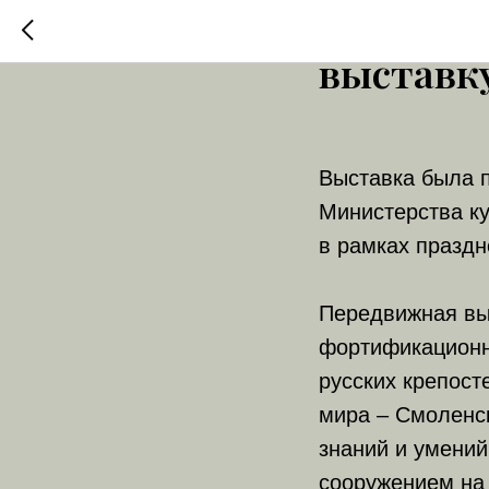
Музей «С
выставк
Выставка была п
Министерства к
в рамках праздн
Передвижная вы
фортификационн
русских крепост
мира – Смоленск
знаний и умений
сооружением на 