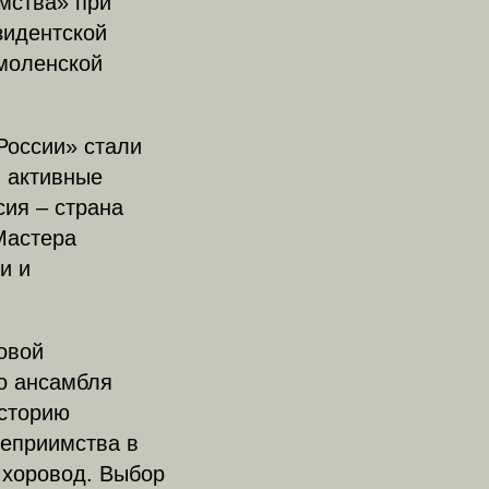
мства» при
зидентской
моленской
России» стали
, активные
ия – страна
Мастера
и и
овой
о ансамбля
историю
теприимства в
 хоровод. Выбор