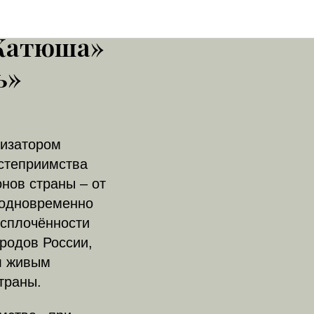
и
«Катюша»
ь»
низатором
остеприимства
нов страны – от
 одновременно
 сплочённости
родов России,
л живым
траны.