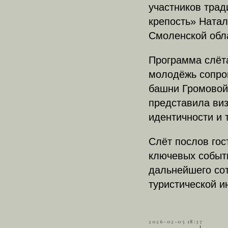
участников тра
крепость» Ната
Смоленской обла
Программа слёт
молодёжь сопро
башни Громовой
представила виз
идентичности и 
Слёт послов гос
ключевых событи
дальнейшего со
туристической и
2026-02-05 18:37