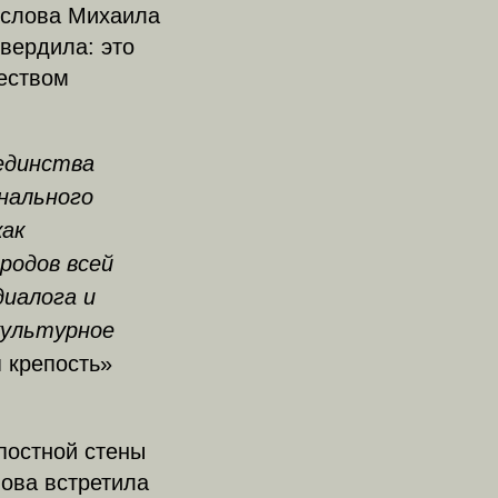
 слова Михаила
вердила: это
еством
единства
нального
как
родов всей
диалога и
культурное
 крепость»
постной стены
ова встретила