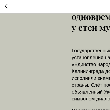
Представ
одновре
у стен м
Государственны
установления на
«Единство народ
Калининграда до
исполнили знам
страны. Слёт по
объявленный Ук
символом диалог