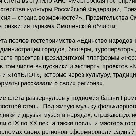
м слёта выступило АНО «Мастерская гостеприи
стерства культуры Российской Федерации, Пре
сия – страна возможностей», Правительства С
а развития туризма Смоленской области.
та послов гостеприимства «Единство народов 
дминистрации городов, блогеры, туроператоры
еств проектов Президентской платформы «Росс
в том числе выпускники и эксперты проектов «
 и «ТопБЛОГ», которые через культуру, традици
рматы рассказали о своих регионах.
ие слёта развернулось у подножия башни Гром
постной стены. Под живую музыку фольклорног
дники и друзья музея в нарядах, отражающих 
и с IX по XX век, а также послы и мастера гос
остюмах своих регионов сформировали единый