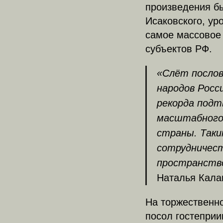
произведения б
Исаковского, ур
самое массовое
субъектов РФ.
«Слёт посло
народов Росс
рекорда подт
масштабного 
страны. Таки
сотрудничест
пространств
Наталья Кала
На торжественн
посол гостепри