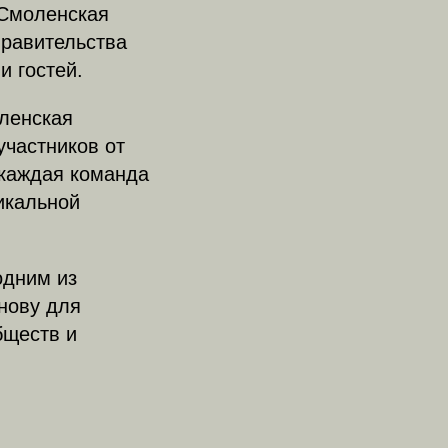
«Смоленская
Правительства
и гостей.
ленская
участников от
 каждая команда
никальной
одним из
нову для
бществ и