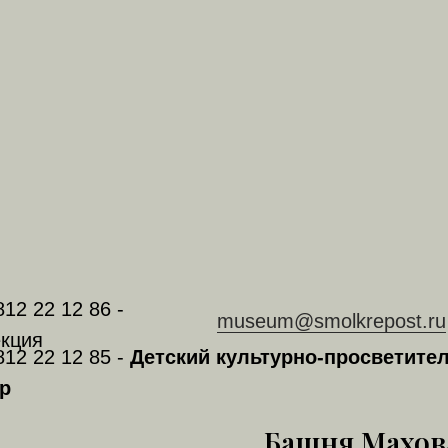
812 22 12 86 -
museum@smolkrepost.ru
кция
812 22 12 85 -
Детский культурно-просветите
р
Башня Махов