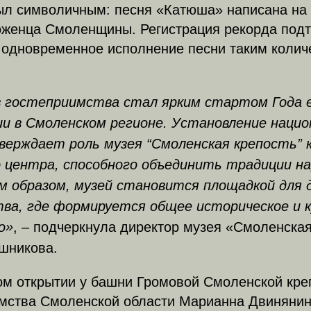
ыл символичным: песня «Катюша» написана на
оженца Смоленщины. Регистрация рекорда подт
 одновременное исполнение песни таким колич
в гостеприимства стал ярким стартом Года 
ии в Смоленском регионе. Установление нацио
верждает роль музея “Смоленская крепость” 
центра, способного объединить традиции на
м образом, музей становится площадкой для 
ва, где формируется общее историческое и 
о»
, – подчеркнула директор музея «Смоленская
шникова.
ом открытии у башни Громовой Смоленской кре
имства Смоленской области Марианна Двинянин