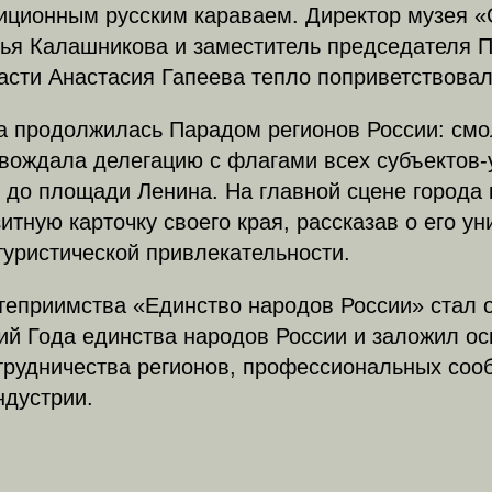
диционным русским караваем. Директор музея 
лья Калашникова и заместитель председателя 
сти Анастасия Гапеева тепло поприветствовал
а продолжилась Парадом регионов России: смо
вождала делегацию с флагами всех субъектов-
 до площади Ленина. На главной сцене города
итную карточку своего края, рассказав о его у
туристической привлекательности.
теприимства «Единство народов России» стал 
й Года единства народов России и заложил ос
трудничества регионов, профессиональных соо
ндустрии.