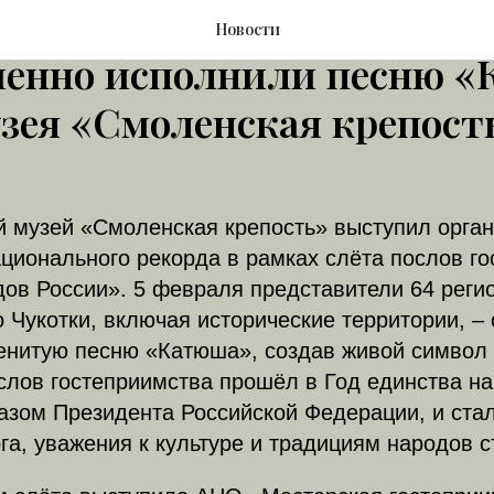
ители 64 регионов Росси
Новости
менно исполнили песню 
узея «Смоленская крепост
й музей «Смоленская крепость» выступил орга
ционального рекорда в рамках слёта послов г
ов России». 5 февраля представители 64 регио
 Чукотки, включая исторические территории, –
енитую песню «Катюша», создав живой символ
слов гостеприимства прошёл в Год единства на
азом Президента Российской Федерации, и ста
а, уважения к культуре и традициям народов с