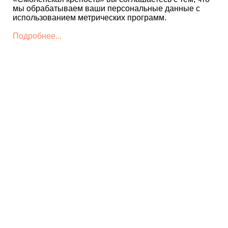
мы обрабатываем ваши персональные данные с
использованием метрических программ.
Подробнее...
КОНТАКТЫ
+7 4812 22 12 86 - Дирекция
museum@smolkrepost.ru
+7 4812 22 12 85 -
Детский
культурно-
просветительский центр