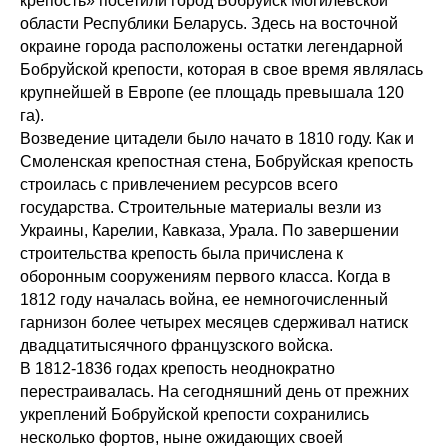
крепость» посетили город Бобруйск Могилевской
области Республики Беларусь. Здесь на восточной
окраине города расположены остатки легендарной
Бобруйской крепости, которая в свое время являлась
крупнейшей в Европе (ее площадь превышала 120
га).
Возведение цитадели было начато в 1810 году. Как и
Смоленская крепостная стена, Бобруйская крепость
строилась с привлечением ресурсов всего
государства. Строительные материалы везли из
Украины, Карелии, Кавказа, Урала. По завершении
строительства крепость была причислена к
оборонным сооружениям первого класса. Когда в
1812 году началась война, ее немногочисленный
гарнизон более четырех месяцев сдерживал натиск
двадцатитысячного французского войска.
В 1812-1836 годах крепость неоднократно
перестраивалась. На сегодняшний день от прежних
укреплений Бобруйской крепости сохранились
несколько фортов, ныне ожидающих своей