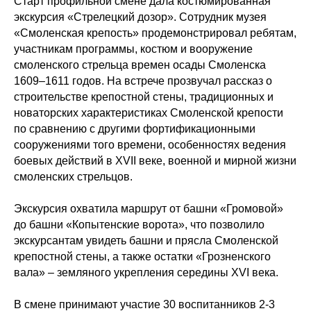
Старт профильной смене дала костюмированная
экскурсия «Стрелецкий дозор». Сотрудник музея
«Смоленская крепость» продемонстрировал ребятам,
участникам программы, костюм и вооружение
смоленского стрельца времен осады Смоленска
1609–1611 годов. На встрече прозвучал рассказ о
строительстве крепостной стены, традиционных и
новаторских характеристиках Смоленской крепости
по сравнению с другими фортификационными
сооружениями того времени, особенностях ведения
боевых действий в XVII веке, военной и мирной жизни
смоленских стрельцов.
Экскурсия охватила маршрут от башни «Громовой»
до башни «Копытенские ворота», что позволило
экскурсантам увидеть башни и прясла Смоленской
крепостной стены, а также остатки «Грозненского
вала» – земляного укрепления середины XVI века.
В смене принимают участие 30 воспитанников 2-3